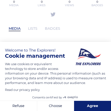
0
0
0
0
MEDIA
LIKES
VIEWS
BADGES
MEDIA
LISTS
BADGES
xoso66aitcom has not posted any
Welcome to The Explorers!
Cookie management
content yet
We use cookies or equivalent
technology to store and/or access
information on your device. This personal information (such as
your browsing data and IP address) is used to measure content
performance, and learn more about our audience.
Read our privacy policy
Consents certified by
Refuse
Choose
Agree