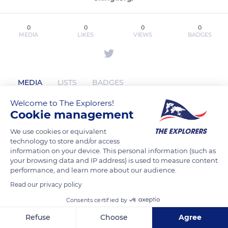
0
0
0
0
MEDIA
LIKES
VIEWS
BADGES
MEDIA
LISTS
BADGES
Welcome to The Explorers!
Cookie management
oking1org has not posted any content
We use cookies or equivalent
yet
technology to store and/or access
information on your device. This personal information (such as
your browsing data and IP address) is used to measure content
performance, and learn more about our audience.
Read our privacy policy
Consents certified by
Refuse
Choose
Agree