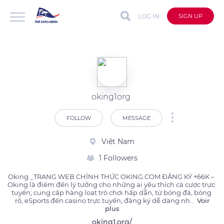
LOG IN
SIGN UP
oking1org
FOLLOW
MESSAGE
Việt Nam
1 Followers
Oking _TRANG WEB CHÍNH THỨC OKING.COM ĐĂNG KÝ +66K – 
Oking là điểm đến lý tưởng cho những ai yêu thích cá cược trực 
tuyến; cung cấp hàng loạt trò chơi hấp dẫn, từ bóng đá, bóng 
rổ, eSports đến casino trực tuyến; đăng ký dễ dàng nh
...
Voir
plus
oking1.org/