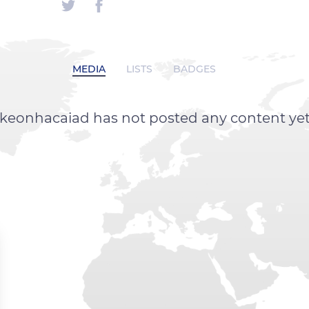
MEDIA
LISTS
BADGES
keonhacaiad has not posted any content ye