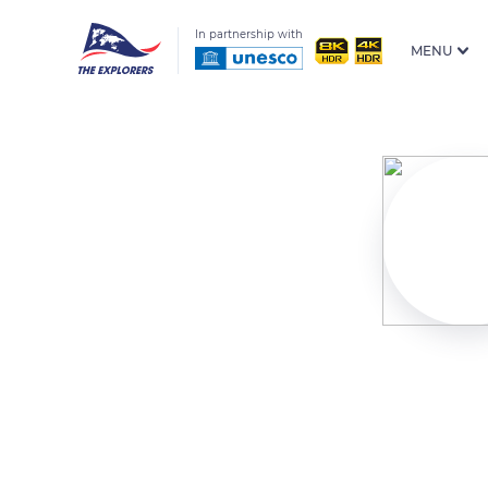
In partnership with
MENU