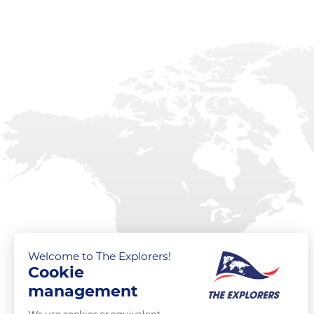
Welcome to The Explorers!
Cookie
management
We use cookies or equivalent