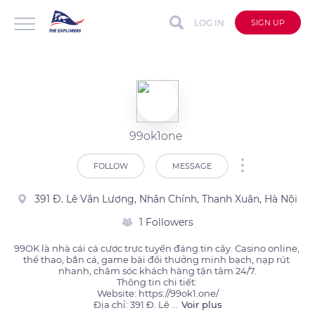
LOG IN
SIGN UP
99ok1one
FOLLOW
MESSAGE
391 Đ. Lê Văn Lương, Nhân Chính, Thanh Xuân, Hà Nội
1 Followers
99OK là nhà cái cá cược trực tuyến đáng tin cậy. Casino online, 
thể thao, bắn cá, game bài đổi thưởng minh bạch, nạp rút 
nhanh, chăm sóc khách hàng tận tâm 24/7.

Thông tin chi tiết: 

Website: https://99ok1.one/

Địa chỉ: 391 Đ. Lê 
...
Voir plus