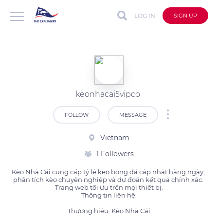
LOG IN
SIGN UP
keonhacai5vipco
FOLLOW
MESSAGE
Vietnam
1 Followers
Kèo Nhà Cái cung cấp tỷ lệ kèo bóng đá cập nhật hàng ngày, 
phân tích kèo chuyên nghiệp và dự đoán kết quả chính xác. 
Trang web tối ưu trên mọi thiết bị.

Thông tin liên hệ:

Thương hiệu: Kèo Nhà Cái
