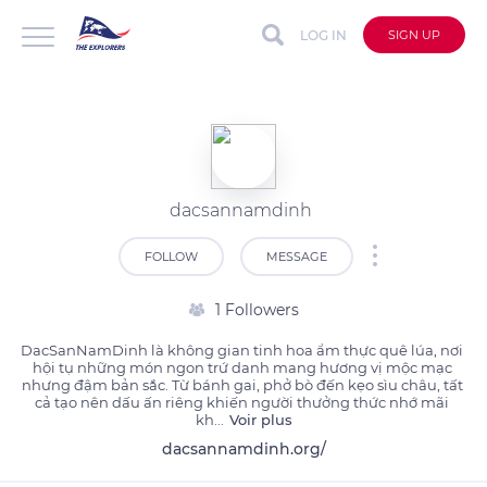
LOG IN
SIGN UP
dacsannamdinh
FOLLOW
MESSAGE
1 Followers
DacSanNamDinh là không gian tinh hoa ẩm thực quê lúa, nơi 
hội tụ những món ngon trứ danh mang hương vị mộc mạc 
nhưng đậm bản sắc. Từ bánh gai, phở bò đến kẹo sìu châu, tất 
cả tạo nên dấu ấn riêng khiến người thưởng thức nhớ mãi 
kh
...
Voir plus
dacsannamdinh.org/