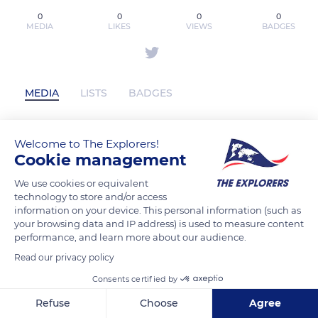
0
0
0
0
MEDIA
LIKES
VIEWS
BADGES
MEDIA
LISTS
BADGES
Welcome to The Explorers!
dacsannamdinh has not posted any
Cookie management
content yet
We use cookies or equivalent
technology to store and/or access
information on your device. This personal information (such as
your browsing data and IP address) is used to measure content
performance, and learn more about our audience.
Read our privacy policy
Consents certified by
Refuse
Choose
Agree