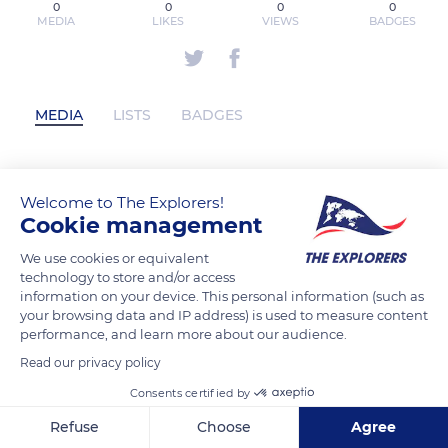
0
0
0
0
MEDIA
LIKES
VIEWS
BADGES
MEDIA
LISTS
BADGES
bogatonhonlive has not posted any
Welcome to The Explorers!
Cookie management
content yet
We use cookies or equivalent
technology to store and/or access
information on your device. This personal information (such as
your browsing data and IP address) is used to measure content
performance, and learn more about our audience.
Read our privacy policy
Consents certified by
Refuse
Choose
Agree