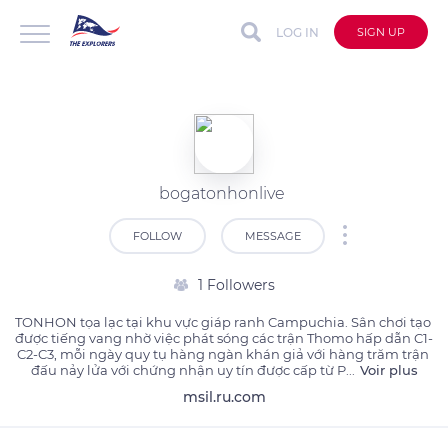
LOG IN
SIGN UP
bogatonhonlive
FOLLOW
MESSAGE
1 Followers
TONHON tọa lạc tại khu vực giáp ranh Campuchia. Sân chơi tạo 
được tiếng vang nhờ việc phát sóng các trận Thomo hấp dẫn C1-
C2-C3, mỗi ngày quy tụ hàng ngàn khán giả với hàng trăm trận 
đấu nảy lửa với chứng nhận uy tín được cấp từ P
...
Voir plus
msil.ru.com