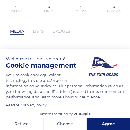
0
0
0
0
MEDIA
LIKES
VIEWS
BADGES
MEDIA
LISTS
BADGES
soikeonhacai18net has not posted any
Welcome to The Explorers!
content yet
Cookie management
We use cookies or equivalent
technology to store and/or access
information on your device. This personal information (such as
your browsing data and IP address) is used to measure content
performance, and learn more about our audience.
Read our privacy policy
Consents certified by
Refuse
Choose
Agree