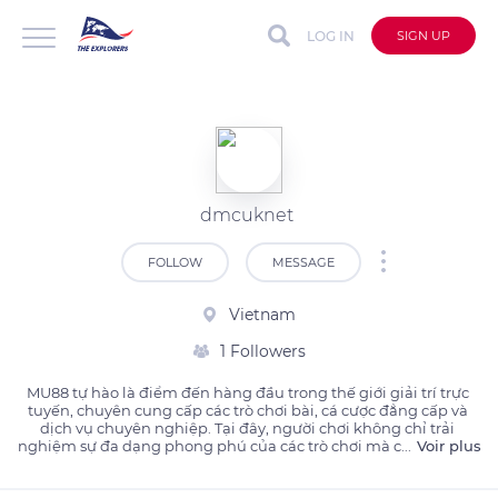
LOG IN
SIGN UP
dmcuknet
FOLLOW
MESSAGE
Vietnam
1 Followers
MU88 tự hào là điểm đến hàng đầu trong thế giới giải trí trực 
tuyến, chuyên cung cấp các trò chơi bài, cá cược đẳng cấp và 
dịch vụ chuyên nghiệp. Tại đây, người chơi không chỉ trải 
nghiệm sự đa dạng phong phú của các trò chơi mà c
...
Voir plus