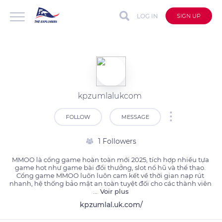
LOG IN
SIGN UP
kpzumlalukcom
FOLLOW
MESSAGE
1 Followers
MMOO là cổng game hoàn toàn mới 2025, tích hợp nhiều tựa 
game hot như game bài đổi thưởng, slot nổ hũ và thể thao. 
Cổng game MMOO luôn luôn cam kết về thời gian nạp rút 
nhanh, hệ thống bảo mật an toàn tuyệt đối cho các thành viên 
...
Voir plus
kpzumlal.uk.com/