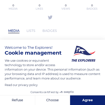
0
0
0
0
MEDIA
LIKES
VIEWS
BADGES
MEDIA
LISTS
BADGES
Welcome to The Explorers!
kpzumlalukcom has not posted any
Cookie management
content yet
We use cookies or equivalent
technology to store and/or access
information on your device. This personal information (such as
your browsing data and IP address) is used to measure content
performance, and learn more about our audience.
Read our privacy policy
Consents certified by
Refuse
Choose
Agree