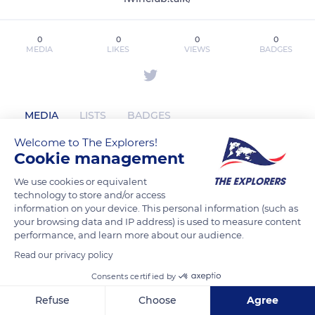
0
0
0
0
MEDIA
LIKES
VIEWS
BADGES
MEDIA
LISTS
BADGES
Welcome to The Explorers!
Cookie management
iwinclubtalk has not posted any content
We use cookies or equivalent
yet
technology to store and/or access
information on your device. This personal information (such as
your browsing data and IP address) is used to measure content
performance, and learn more about our audience.
Read our privacy policy
Consents certified by
Refuse
Choose
Agree