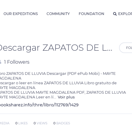
OUR EXPEDITIONS
COMMUNITY
FOUNDATION
EXPLO
Descargar ZAPATOS DE LLUVIA MAYTE MAGDALENA Gratis - EPUB, PDF, MOBI
FO
1 Followers
bro ZAPATOS DE LLUVIA Descargar (PDF ePub Mobi) - MAYTE 
AGDALENA

scargar o leer en línea ZAPATOS DE LLUVIA Libro gratuito de 
AYTE MAGDALENA.

PATOS DE LLUVIA MAYTE MAGDALENA PDF, ZAPATOS DE LLUVIA 
YTE MAGDALENA Leer en lí
...
Voir plus
ooksharez.info/thre/libro/112769/1429
MEDIA
0
LIKES
0
VIEWS
0
BADGES