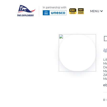
In partnership with
MENU
Li
M
De
M
ZA
MA
eb
0