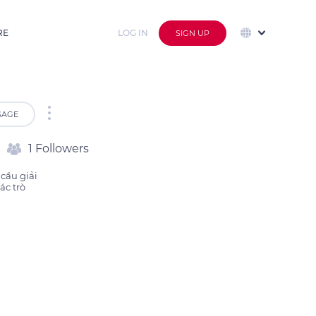
RE
LOG IN
SIGN UP
SAGE
1 Followers
ầu giải 
c trò 