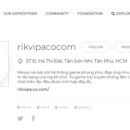
OUR EXPEDITIONS
COMMUNITY
FOUNDATION
EXPLO
rikvipacocom
FOLLOW
MES
57 Đ. Hà Thị Đát, Tân Sơn Nhì, Tân Phú, HCM
Rikvip nổi bật với hệ thống game phong phú, đáp ứng nhu c
trí đa dạng của người chơi. Từ game bài truyền thống đến cá
chơi hiện đại đều được tích hợp đầy đủ.
rikvipa.co.com/
0
MEDIA
0
LIKES
0
VIEWS
0
BADGES