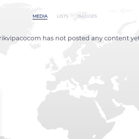
MEDIA
LISTS
BADGES
rikvipacocom has not posted any content ye