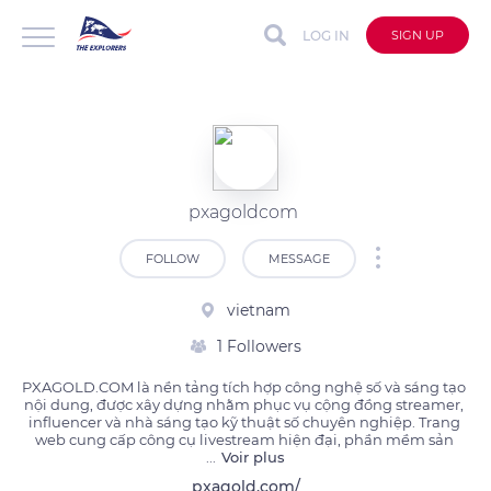
LOG IN
SIGN UP
pxagoldcom
FOLLOW
MESSAGE
vietnam
1 Followers
PXAGOLD.COM là nền tảng tích hợp công nghệ số và sáng tạo 
nội dung, được xây dựng nhằm phục vụ cộng đồng streamer, 
influencer và nhà sáng tạo kỹ thuật số chuyên nghiệp. Trang 
web cung cấp công cụ livestream hiện đại, phần mềm sản 
...
Voir plus
pxagold.com/