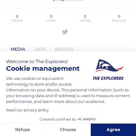
0
0
0
0
MEDIA
LIKES
VIEWS
BADGES
MEDIA
LISTS
BADGES
Welcome to The Explorers!
Cookie management
pxagoldcom has not posted any
We use cookies or equivalent
content yet
technology to store and/or access
information on your device. This personal information (such as
your browsing data and IP address) is used to measure content
performance, and learn more about our audience.
Read our privacy policy
Consents certified by
Refuse
Choose
Agree