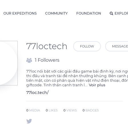
OUR EXPEDITIONS
COMMUNITY
FOUNDATION
EXPLO
77loctech
FOLLOW
MESSAGE
1 Followers
77loc nổi bật với các giải đấu game bài định kỳ, nơi ngư
thi đấu và tranh tài để nhận thưởng khủng. Bên cạnh
tiền mặt, còn có phần quà hiện vật như điện thoại, đồn
giftcode. Tinh thần cạnh tranh l
...
Voir plus
77loc.tech/
0
MEDIA
0
LIKES
0
VIEWS
0
BADGES