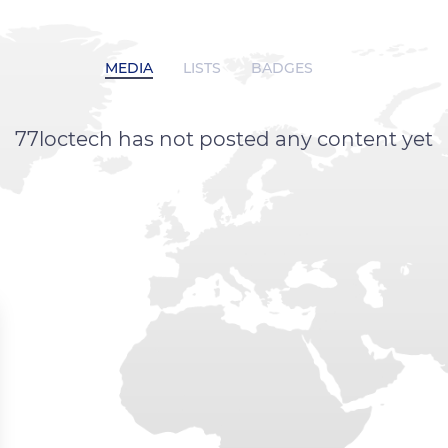
MEDIA
LISTS
BADGES
77loctech has not posted any content yet