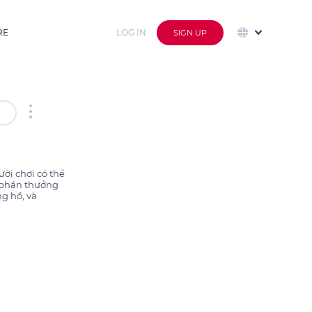
RE
LOG IN
SIGN UP
ời chơi có thể 
 phần thưởng 
g hồ, và 