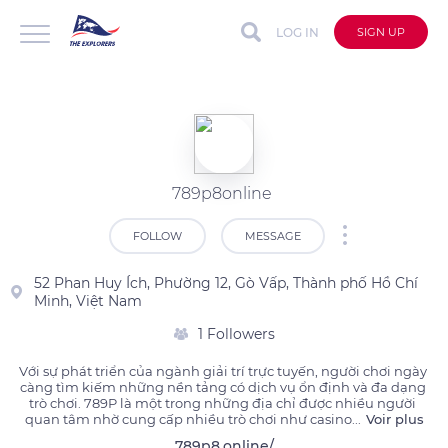
LOG IN
SIGN UP
789p8online
FOLLOW
MESSAGE
52 Phan Huy Ích, Phường 12, Gò Vấp, Thành phố Hồ Chí
Minh, Việt Nam
1 Followers
Với sự phát triển của ngành giải trí trực tuyến, người chơi ngày 
càng tìm kiếm những nền tảng có dịch vụ ổn định và đa dạng 
trò chơi. 789P là một trong những địa chỉ được nhiều người 
quan tâm nhờ cung cấp nhiều trò chơi như casino
...
Voir plus
789p8.online/