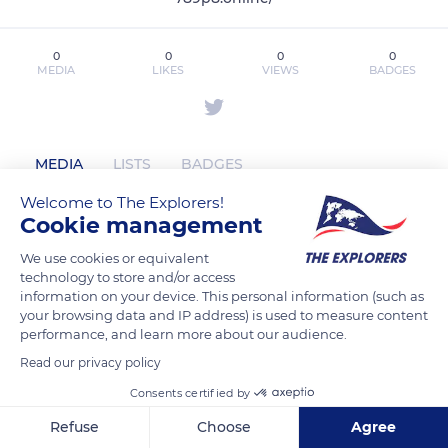
0
0
0
0
MEDIA
LIKES
VIEWS
BADGES
MEDIA
LISTS
BADGES
Welcome to The Explorers!
Cookie management
789p8online has not posted any
We use cookies or equivalent
content yet
technology to store and/or access
information on your device. This personal information (such as
your browsing data and IP address) is used to measure content
performance, and learn more about our audience.
Read our privacy policy
Consents certified by
Refuse
Choose
Agree