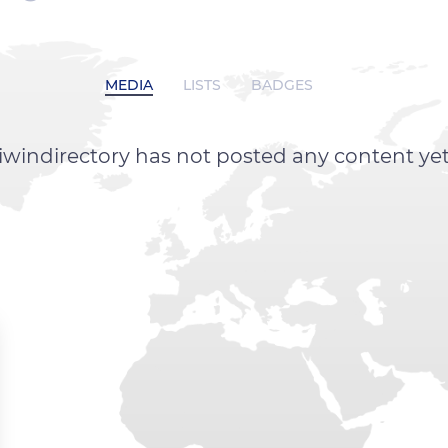
MEDIA
LISTS
BADGES
iwindirectory has not posted any content ye