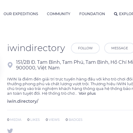
OUR EXPEDITIONS
COMMUNITY
FOUNDATION
EXPLO
iwindirectory
FOLLOW
MESSAGE
151/2B Đ. Tam Bình, Tam Phú, Tam Bình, Hồ Chí M
900000, Việt Nam
IWIN là điểm đến giải trí trực tuyến hàng đầu với kho trò chơi đổi 
thưởng phong phú và chất lượng vượt trội. Thương hiệu IWIN luô
chú trọng vào trải nghiệm khách hàng thông qua hệ thống bảo 
an toàn tuyệt đối. Hệ thống trò chơ
...
Voir plus
iwin.directory/
0
MEDIA
0
LIKES
0
VIEWS
0
BADGES