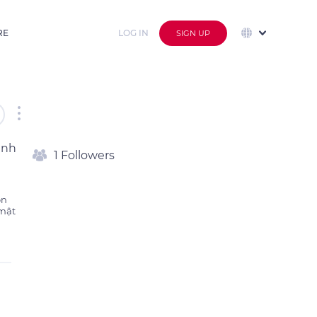
RE
LOG IN
SIGN UP
inh
1 Followers
n 
mật 