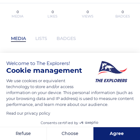
0
0
0
0
MEDIA
LIKES
VIEWS
BADGES
MEDIA
LISTS
BADGES
Welcome to The Explorers!
JullyTranHitclub has not posted any
Cookie management
content yet
We use cookies or equivalent
technology to store and/or access
information on your device. This personal information (such as
your browsing data and IP address) is used to measure content
performance, and learn more about our audience.
Read our privacy policy
Consents certified by
Refuse
Choose
Agree