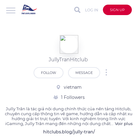
LOG IN
SIGN UP
JullyTranHitclub
FOLLOW
MESSAGE
vietnam
1 Followers
Jully Trần là tác giả nội dung chính thức của nền tảng Hitclub, 
chuyên cung cấp thông tin về game, hướng dẫn và cập nhật xu 
hướng giải trí trực tuyến. Với kinh nghiệm trong lĩnh vực 
iGaming, Jully Trần mang đến những nội dung chất
...
Voir plus
hitclubs.blog/jully-tran/