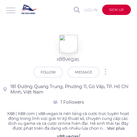
LOG IN
SIGN UP
x88vegas
FOLLOW
MESSAGE
181 Đường Quang Trung, Phường 11, Gò Vấp, TP. Hồ Chí
Minh, Việt Nam
1 Followers
X88 | X88 com | x88.vegas là nền tảng cá cược trực tuyến hoạt 
động trong lĩnh vực giải trí kỹ thuật số, chuyên cung cấp các 
dịch vụ game và cá cược online hiện đại. Hệ sinh thái tại đây 
được phát triển đa dạng với nhiều lựa chọn n
...
Voir plus
x88.vegas/