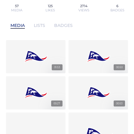
57
125
2714
6
MEDIA
LIKES
VIEWS
BADGES
MEDIA
LISTS
BADGES
01:53
00:50
00:27
00:53