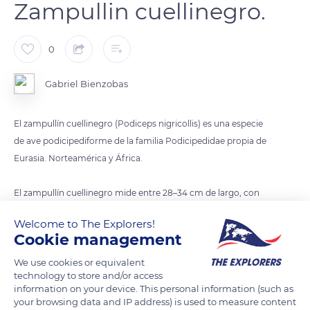
Zampullin cuellinegro.
0
Gabriel Bienzobas
El zampullín cuellinegro (Podiceps nigricollis) es una especie
de ave podicipediforme de la familia Podicipedidae propia de
Eurasia. Norteamérica y África.
El zampullín cuellinegro mide entre 28–34 cm de largo, con
una envergadura alar de 56–60 cm. En verano es
Welcome to The Explorers!
inconfundible, tanto el macho como la hembra tienen la
Cookie management
cabeza negra, salvo dos penachos de plumas finas amarillas
en forma de abanico, que parten de los ojos hacia atrás.
We use cookies or equivalent
technology to store and/or access
También su cuello, pecho y partes superiores son negros,
information on your device. This personal information (such as
mientras que sus plancos son de color castaño rojizo. Su
your browsing data and IP address) is used to measure content