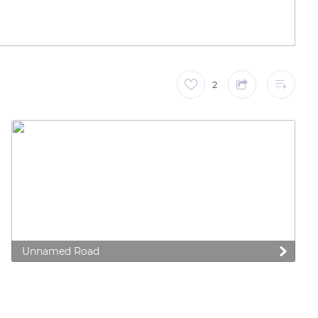
2
Unnamed Road