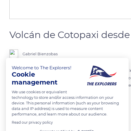
Volcán de Cotopaxi desde
Gabriel Bienzobas
Welcome to The Explorers!
Habíamos visitado la Ciudad de Mitad del Mundo que está a unos 30 k
Cookie
repente, vimos el inmenso cono del volcán casi como si lo tuviésemos
management
para cruzar la autovía, y desde allí, tome esta fotografía. No es fácil 
We use cookies or equivalent
ambos lugares. Se ve claramente el como volcánico lleno de nieve.
technology to store and/or access information on your
device. This personal information (such as your browsing
data and IP address) is used to measure content
READ MORE
TRANSLATE
performance, and learn more about our audience.
Read our privacy policy