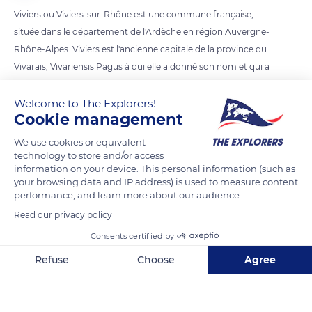
Viviers ou Viviers-sur-Rhône est une commune française,
située dans le département de l'Ardèche en région Auvergne-
Rhône-Alpes. Viviers est l'ancienne capitale de la province du
Vivarais, Vivariensis Pagus à qui elle a donné son nom et qui a
appartenu à la province royale du Languedoc jusqu'en 1789.
Welcome to The Explorers!
Cookie management
READ MORE
TRANSLATE
We use cookies or equivalent
technology to store and/or access
information on your device. This personal information (such as
your browsing data and IP address) is used to measure content
performance, and learn more about our audience.
Read our privacy policy
Consents certified by
Refuse
Choose
Agree
Axeptio consent
Consent Management Platform: Personalize Your Options
2 Av. Pierre Mendes-France
Our platform empowers you to tailor and manage your privacy se