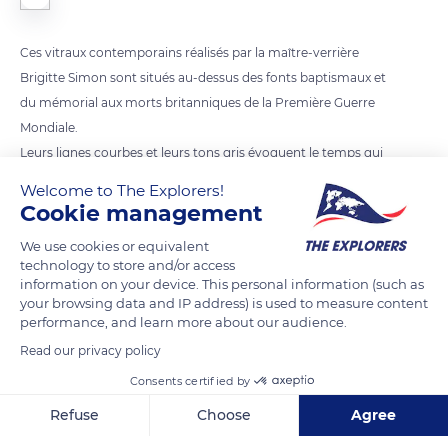
Ces vitraux contemporains réalisés par la maître-verrière
Brigitte Simon sont situés au-dessus des fonts baptismaux et
du mémorial aux morts britanniques de la Première Guerre
Mondiale.
Leurs lignes courbes et leurs tons gris évoquent le temps qui
passe, tel l’eau sur les vitres.
Welcome to The Explorers!
Cookie management
READ MORE
TRANSLATE
We use cookies or equivalent
technology to store and/or access
information on your device. This personal information (such as
your browsing data and IP address) is used to measure content
performance, and learn more about our audience.
Read our privacy policy
Consents certified by
Refuse
Choose
Agree
Axeptio consent
Consent Management Platform: Personalize Your Options