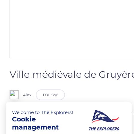
Ville médiévale de Gruyèr
Alex
FOLLOW
Welcome to The Explorers!
Ville médiévale de Gruyère en suisse. Ville célèbre pour sont fromage.
Cookie
management
READ MORE
TRANSLATE