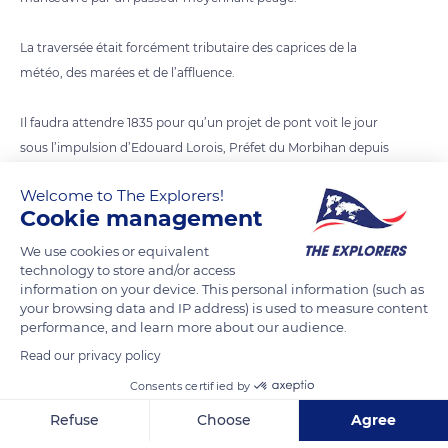
La traversée était forcément tributaire des caprices de la
météo, des marées et de l’affluence.
Il faudra attendre 1835 pour qu’un projet de pont voit le jour
sous l’impulsion d’Edouard Lorois, Préfet du Morbihan depuis
1830. Le plan, établi par M. Laurent ingénieur des ponts et
Welcome to The Explorers!
chaussées, accompagné d’un devis de 22 000 francs, est
Cookie management
présenté au conseil municipal d’Auray le 25 août 1835. Son
coût paraît alors peu élevé au regard des avantages que
We use cookies or equivalent
technology to store and/or access
procurerait à Auray l’établissement d’une communication
information on your device. This personal information (such as
facile sur ce point fréquenté journellement par un grand
your browsing data and IP address) is used to measure content
nombre de personnes désireuses de se rendre aux foires et
performance, and learn more about our audience.
marchés d’Auray.
Read our privacy policy
Le 15 février 1836, le ministre de l’intérieur précise que le pont
Consents certified by
sera établi au moyen de la concession d’un péage, et en
Refuse
Choose
Agree
remplacement du bac existant.
Le 22 mai 1837, une ordonnance de Louis Philippe approuve le