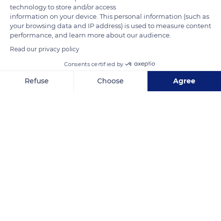
Après la bataille de Montépilloy, la trêve de Compiègne fût
technology to store and/or access
signée le 28 août 1429. Les villes picardes de Compiègne,
information on your device. This personal information (such as
your browsing data and IP address) is used to measure content
Pont-Sainte-Maxence et Senlis devaient être restituées par
performance, and learn more about our audience.
Charles VII au Duc de Bedford.
Read our privacy policy
Cette série de vitraux relatant la vie de Jeanne d’Arc a été
réalisée par le maître-verrier Tournel en 1920.
Consents certified by
Refuse
Choose
Agree
READ MORE
TRANSLATE
Axeptio consent
Consent Management Platform: Personalize Your Options
Our platform empowers you to tailor and manage your privacy se
Église Saint-Antoine de Compiègne