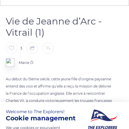
Vie de Jeanne d’Arc -
Vitrail (1)
3
Marie Ô
Au début du 15ème siècle, cette jeune fille d’origine paysanne
entend des voix et affirme qu’elle a reçu la mission de délivrer
la France de l’occupation anglaise. Elle arrive à rencontrer
Charles VII, à conduire victorieusement les troupes françaises
contre les armées anglaises, à lever le siège d’Orléans et à
Welcome to The Explorers!
conduire le roi au sacre à Reims (vitrail de gauche),
Cookie management
contribuant ainsi à inverser le cours de la guerre de Cent Ans.
We use cookies or equivalent