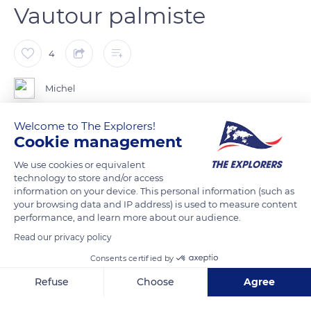
Vautour palmiste
4
Michel
Welcome to The Explorers!
Le "Gypohierax angolensis" est membre de la famille des
Cookie management
rapaces diurnes et la femelle est plus grande que le mâle. Noir
et blanc, les juvéniles sont en revanche de couleur brune.
We use cookies or equivalent
technology to store and/or access
Principalement végétarien, ce rapace recherche les zones à
information on your device. This personal information (such as
palmiers, dont les fruits sont sa prinicpale nourriture mais,
your browsing data and IP address) is used to measure content
opportuniste, ne dédaigne pas petits rongeurs et charognes.
performance, and learn more about our audience.
Read our privacy policy
READ MORE
TRANSLATE
Consents certified by
Refuse
Choose
Agree
Axeptio consent
Consent Management Platform: Personalize Your Options