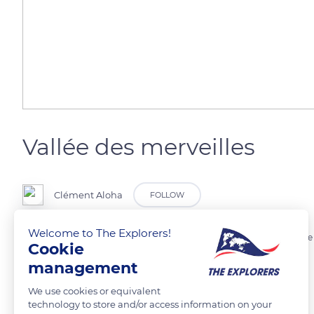
Vallée des merveilles
Clément Aloha
FOLLOW
Welcome to The Explorers!
C'est une belle propriété qui se trouve à l'entrée au début ou en fin d
Cookie
management
READ MORE
TRANSLATE
We use cookies or equivalent
technology to store and/or access information on your