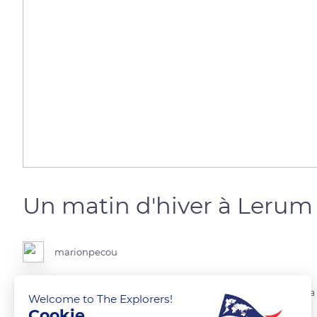
Un matin d'hiver à Lerum
marionpecou
Le lac de Lerum, un matin d'hiver. Cette petite localité fait partie d
Welcome to The Explorers!
soleil crée une atmosphère propice au calme (et aux jolies photos !).
Cookie