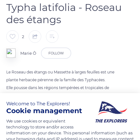
Typha latifolia - Roseau
des étangs
2
Marie Ô
FOLLOW
Le Roseau des étangs ou Massette à larges feuilles est une
plante herbacée pérenne de la famille des Typhacées.
Elle pousse dans les régions tempérées et tropicales de
l’hémisphère nord, dans les sols humides à marécageux, près
Welcome to The Explorers!
des étendues d’eau douce.
Cookie management
Elle mesure entre 1 mètre et 2, 50 mètres de haut et ses
feuilles mesurent 1 à 2 centimètres de large.
We use cookies or equivalent
technology to store and/or access
Sa période de floraison a lieu de juillet à septembre. Son
information on your device. This personal information (such as
inflorescence est un épi simple.
your browsing data and IP address) is used to measure content