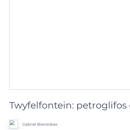
Twyfelfontein: petroglifo
Gabriel Bienzobas