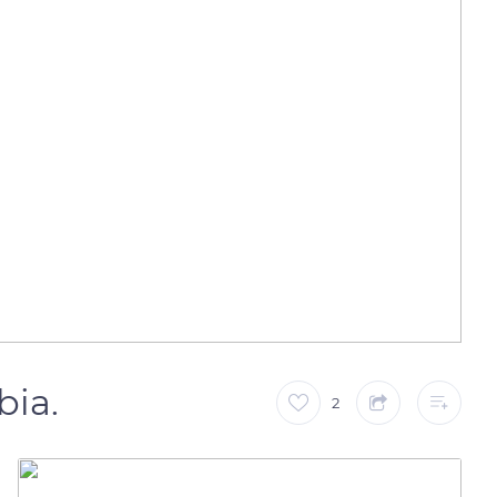
bia.
2