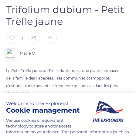
Trifolium dubium - Petit
Trèfle jaune
3
Marie Ô
Le Petit Trèfle jaune ou Trèfle douteux est une plante herbacée
de la famille des Fabacées. Très commun et cosmopolite,
c’est une plante adventice fréquente qui pousse dans les prés
et les friches.
C’est le plus petit des trèfles. Il mesure 5 à 30 centimètres.
Welcome to The Explorers!
Cookie management
Les têtes florales jaunes ne dépassent pas 1 centimètre de
diamètre
We use cookies or equivalent
technology to store and/or access
information on your device. This personal information (such as
READ MORE
TRANSLATE