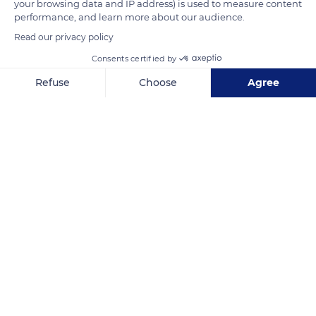
your browsing data and IP address) is used to measure content
performance, and learn more about our audience.
Read our privacy policy
Consents certified by
Refuse
Choose
Agree
Axeptio consent
Consent Management Platform: Personalize Your Options
Our platform empowers you to tailor and manage your privacy se
Virginie SCOTTE
Related content