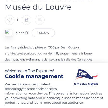
Musée du Louvre
1
Marie Ô
FOLLOW
Les 4 caryatides, sculptées en 1550 par Jean Goujon,
architecte et sculpteur du roi Henri II, soutiennent la tribune
des musiciens rythmant la danse dans la salle des Caryatides
initialement conçue comme une salle des fêtes (mais
Welcome to The Explorers!
secondairement utilisée comme salle des gardes du roi). C’est
Cookie management
dans cette salle qu’eurent lieu les festivités du mariage entre
Henri IV et Marguerite de Valois le 18 août 1572.
We use cookies or equivalent
technology to store and/or access
Ces 4 statues s’inspirent de celles qui se trouvent à
information on your device. This personal information (such as
l’Erechthéion sur l’Acropole d’Athènes.
your browsing data and IP address) is used to measure content
performance, and learn more about our audience.