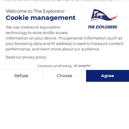
apparents, d’une belle couleur brune, jaune brun et rouge
Welcome to The Explorers!
brun rayé, en forme de tuiles ou de rosettes. La marge de
Cookie management
croissance est blanche.
We use cookies or equivalent
technology to store and/or access
Conditions de développement : temps d’été chaud et humide.
information on your device. This personal information (such as
Sur les grumes entreposées à l’air libre ainsi que sur les
your browsing data and IP address) is used to measure content
performance, and learn more about our audience.
meubles de jardin en bois de feuillus. Il faut que le bois soit
exposé aux intempéries pour qu’il développe ce champignon.
Read our privacy policy
Consents certified by
Destruction du bois : s’attache surtout au bois de feuillus, en
Refuse
Choose
Agree
particulier le hêtre. Détruit la lignine.
Axeptio consent
Consent Management Platform: Personalize Your Options
Our platform empowers you to tailor and manage your privacy se
READ MORE
TRANSLATE