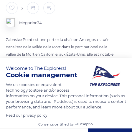
3
Megadoc34
Zabriskie Point est une partie du chaînon Amargosa située
dans l'est de la vallée de la Mort dans le parc national de la
vallée de la Mort en Californie, aux États-Unis. Elle est notable
pour son paysage érodé. C’est le point de vue le plus connu de
Welcome to The Explorers!
la Death Valley, et la fréquentation touristique y est élevée.
Cookie management
Wikipédia
Zabriskie Point est un film italo-américain de Michelangelo
We use cookies or equivalent
technology to store and/or access
Antonioni, sorti en 1970. Le film illustre la contestation
information on your device. This personal information (such as
étudiante américaine durant la fin des années 1960, ainsi que
your browsing data and IP address) is used to measure content
la libération sexuelle propre à ces années. Il s'inscrit dans la
performance, and learn more about our audience.
suite de films tels que Easy Rider de Dennis Hopper. Wikipédia
Read our privacy policy
Réalisateur : Michelangelo Antonioni
Consents certified by
Bande originale : Pink Floyd, Roger Waters, David Gilmour,