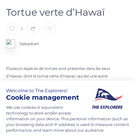
Tortue verte d’Hawaï
1
Sebastien
Plusieurs espèces de tortues sont présentes dans les eaux
d’Hawaii, dont la tortue verte d’Hawaii, qui est une autre
espèce endémique. On la croise très régulièrement, en
Welcome to The Explorers!
plongée et sur les plages, grâce à une lutte acharnée des
Cookie management
écologistes, et sa population augmente d’année en année.
We use cookies or equivalent
technology to store and/or access
READ MORE
TRANSLATE
information on your device. This personal information (such as
your browsing data and IP address) is used to measure content
performance, and learn more about our audience.