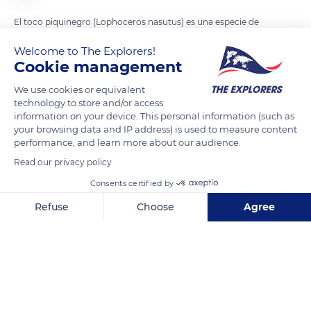
El toco piquinegro (Lophoceros nasutus) es una especie de
ave bucerotiforme de la familia Bucerotidae, ampliamente
Welcome to The Explorers!
distribuida por las sabanas del África subsahariana y del
Cookie management
suroeste de Arabia. La subespecie dorsalis se encuentra en la
We use cookies or equivalent
zona del Africa austral, y también Kenia y Uganda.
technology to store and/or access
information on your device. This personal information (such as
Es una especie omnívora, alimentándose principalmente de
your browsing data and IP address) is used to measure content
performance, and learn more about our audience.
insectos, especialmente saltamontes arbóreos, escarabajos y
mantis; también de ranas arbóreas, camaleones y lagartos; y
Read our privacy policy
,especialmente durante la estación seca, de algunas frutas y
Consents certified by
semillas.
Refuse
Choose
Agree
Axeptio consent
Consent Management Platform: Personalize Your Options
READ MORE
TRANSLATE
Our platform empowers you to tailor and manage your privacy se