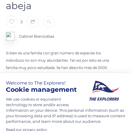
abeja
2
Gabriel Bienzobas
Si bien es una familia con gran número de especies los
individuos no son muy abundantes. Tal vez por esto es una
familia muy poco estudiada. Se han descrito más de 5000
especies (en 230 géneros) y posiblemente queden miles por
describir. Tal vez el género más conocido sea Bombylius, bien
Welcome to The Explorers!
Cookie management
representado en Europa y Norteamérica con numerosas
especies.
We use cookies or equivalent
technology to store and/or access
information on your device. This personal information (such as
Los adultos se alimentan de néctar y polen de las flores y así
your browsing data and IP address) is used to measure content
son polinizadores. Mimetizan a las abejas y en inglés se los
performance, and learn more about our audience.
llama beeflies que quiere decir mosca abeja. Posiblemente
Read our privacy policy