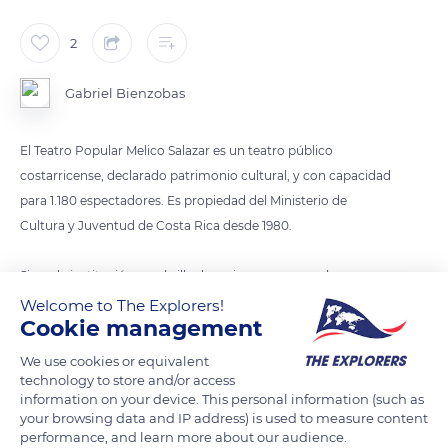
2
Gabriel Bienzobas
El Teatro Popular Melico Salazar es un teatro público
costarricense, declarado patrimonio cultural, y con capacidad
para 1.180 espectadores. Es propiedad del Ministerio de
Cultura y Juventud de Costa Rica desde 1980.
Sirve de institución sombrilla de varios programas: la
Compañía Nacional de Teatro, la Compañía Nacional de
Welcome to The Explorers!
Cookie management
Danza, el Taller Nacional de Teatro, el Taller Nacional de Danza
(siendo estas dos últimas instituciones académicas) y
We use cookies or equivalent
PROARTES (un fondo para financiar las artes escénicas
technology to store and/or access
information on your device. This personal information (such as
independientes).
your browsing data and IP address) is used to measure content
performance, and learn more about our audience.