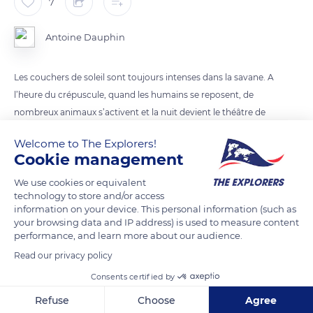
7
Antoine Dauphin
Les couchers de soleil sont toujours intenses dans la savane. A
l’heure du crépuscule, quand les humains se reposent, de
nombreux animaux s’activent et la nuit devient le théâtre de
nombreux bruits. Des rugissements, des hurlements, des
Welcome to The Explorers!
bruits de pas et des craquements témoignent de cette vie
Cookie management
secrète qui s’anime.
We use cookies or equivalent
technology to store and/or access
READ MORE
TRANSLATE
information on your device. This personal information (such as
your browsing data and IP address) is used to measure content
performance, and learn more about our audience.
Read our privacy policy
Consents certified by
Refuse
Choose
Agree