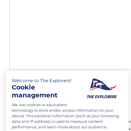
Welcome to The Explorers!
Suricata
Cookie
management
We use cookies or equivalent
LuisyRaquel
technology to store and/or access information on your
device. This personal information (such as your browsing
data and IP address) is used to measure content
La suricata es una de las mangostas más pequeñas; los machos tiene
performance, and learn more about our audience.
Es una especie diurna y de costumbres sociales. Son animales excava