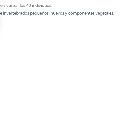
e alcanzar los 40 individuos.
a de invertebrados pequeños, huevos y componentes vegetales.
 settings, ensuring compliance with regulations. Customize your