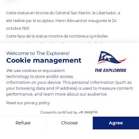
Cette statue en bronze du Général San Martin, le Libertador, a
été réalisé par le sculpteur Henri Allouard et inaugurée le 24
octobre 1901.
Cette face de la statue montre de nombreux symboles
martiaux tels que des sabres, des canons et des fusils.
Welcome to The Explorers!
Cookie management
READ MORE
TRANSLATE
We use cookies or equivalent
technology to store and/or access
information on your device. This personal information (such as
your browsing data and IP address) is used to measure content
performance, and learn more about our audience.
Read our privacy policy
Consents certified by
Refuse
Choose
Agree
Axeptio consent
Consent Management Platform: Personalize Your Options
Equestrian statue General San Martín