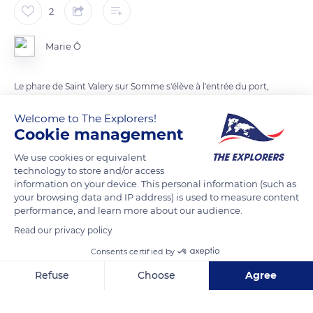
2
Marie Ô
Le phare de Saint Valery sur Somme s'élève à l'entrée du port,
sur l'extrémité nord de la digue de halage, rive droite de le
Welcome to The Explorers!
Somme.
Cookie management
L'ancien feu, allumé en 1893 et détruit en 1944, était un feu fixe
rouge de port monté sur une cabane en tôle. Élevé à 6,4
We use cookies or equivalent
technology to store and/or access
mètres de haut, il avait une portée de 3 milles.
information on your device. This personal information (such as
Le feu actuel à éclats rouges de 4 secondes s'élève à 6 mètres
your browsing data and IP address) is used to measure content
de haut, a une portée de 9 milles.
performance, and learn more about our audience.
Read our privacy policy
READ MORE
TRANSLATE
Consents certified by
Refuse
Choose
Agree
Axeptio consent
Consent Management Platform: Personalize Your Options