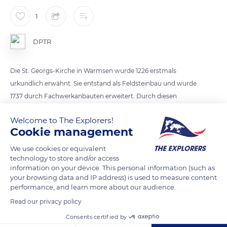
1
DPTR
Die St. Georgs-Kirche in Warmsen wurde 1226 erstmals
urkundlich erwähnt. Sie entstand als Feldsteinbau und wurde
1737 durch Fachwerkanbauten erweitert. Durch diesen
Umbau erhielt die Kirche ihren t-förmigen Grundriss, womit
Welcome to The Explorers!
auch der Umzug des Altars vom allgemein üblichen Platz im
Cookie management
Chor an der Ostseite in die Mitte der südlichen Längsseite des
Kirchenschiffes verbunden war.
We use cookies or equivalent
technology to store and/or access
information on your device. This personal information (such as
your browsing data and IP address) is used to measure content
READ MORE
TRANSLATE
performance, and learn more about our audience.
Read our privacy policy
Consents certified by