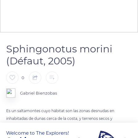
Sphingonotus morini
(Défaut, 2005)
0
Gabriel Bienzobas
Es un saltamontes cuyo hábitat son las zonas desnudas en
inhabitadas de dunas cerca de la costa, y terrenos secos y
desnudos de zonas áridas y rocosas. Es endémico de este de
Welcome to The Explorers!
España, en un eje que conformaría Granada con la costa