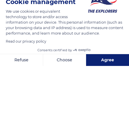
Cookie management
levantina y que llegaría hasta Madrid. Es muy similar al
sphingonotus azurescens. Es un género de saltamontes de la
We use cookies or equivalent
technology to store and/or access
subfamilia Oedipodinae, familia Acrididae.
information on your device. This personal information (such as
your browsing data and IP address) is used to measure content
performance, and learn more about our audience.
READ MORE
TRANSLATE
Read our privacy policy
Consents certified by
Refuse
Choose
Agree
Axeptio consent
Consent Management Platform: Personalize Your Options
Our platform empowers you to tailor and manage your privacy se
C. Caracas, 8