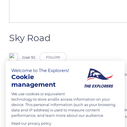
Sky Road
José 92
FOLLOW
Welcome to The Explorers!
Sky Road est une route touristique du Connemara, en Irlande, qui décrit
Cookie
management
Elle se divise en trois :
We use cookies or equivalent
technology to store and/or access information on your
la Beach Road longe la baie de Clifden ;
device. This personal information (such as your browsing
data and IP address) is used to measure content
la Low Sky Road est un peu plus haute que la Beach Road mais un peu
performance, and learn more about our audience.
La Sky Road proprement dite est au sommet des montagnes ; de là-haut, 
Read our privacy policy
alentour. Cette route mène aussi au Château de Clifden.