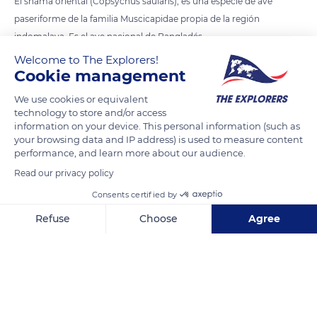
El shama oriental (Copsychus saularis), es una especie de ave
paseriforme de la familia Muscicapidae propia de la región
indomalaya. Es el ave nacional de Bangladés.
Welcome to The Explorers!
Cookie management
Se distribuye por casi todo el subcontinente indio, incluida
Ceilán, la mayor parte del sudeste asiático y el sur de China,
We use cookies or equivalent
llegando a las islas de Sumatra, Borneo, Java y Bali, además de
technology to store and/or access
islas menores circundantes. Se encuentra en gran variedad de
information on your device. This personal information (such as
your browsing data and IP address) is used to measure content
bosques tropicales y subtropicales y zonas arbustivas, y
performance, and learn more about our audience.
también son aves comunes en los huertos urbanos y cultivos.
Read our privacy policy
Es un ave que destaca por su bello canto.
Consents certified by
La foto es de la subespecie ceylonensis catalogada así en 1861
por Sclater.
Refuse
Choose
Agree
Axeptio consent
Consent Management Platform: Personalize Your Options
READ MORE
TRANSLATE
Our platform empowers you to tailor and manage your privacy se