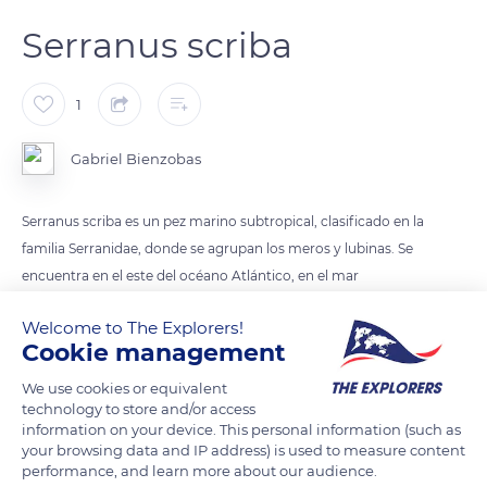
Serranus scriba
1
Gabriel Bienzobas
Serranus scriba es un pez marino subtropical, clasificado en la
familia Serranidae, donde se agrupan los meros y lubinas. Se
encuentra en el este del océano Atlántico, en el mar
Mediterráneo y el mar Negro.
Welcome to The Explorers!
Tiene cierto valor comercial y como tal es pescado por barcos
Cookie management
de bajura.
Suele vivir de manera solitaria, tienen una espina dorsal de
We use cookies or equivalent
technology to store and/or access
entre 14/16 espinas, y e hermafrodita.
information on your device. This personal information (such as
your browsing data and IP address) is used to measure content
performance, and learn more about our audience.
READ MORE
TRANSLATE