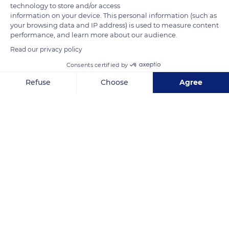
condensation peuvent s'écouler des feuilles et des branches
technology to store and/or access
information on your device. This personal information (such as
en quantité abondante.
your browsing data and IP address) is used to measure content
performance, and learn more about our audience.
READ MORE
TRANSLATE
Read our privacy policy
Consents certified by
Refuse
Choose
Agree
Axeptio consent
Consent Management Platform: Personalize Your Options
Our platform empowers you to tailor and manage your privacy se
6MQV+MQ
Related content