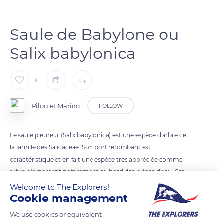
Saule de Babylone ou
Salix babylonica
4
Pilou et Marino
FOLLOW
Le saule pleureur (Salix babylonica) est une espèce d'arbre de
la famille des Salicaceae. Son port retombant est
caractéristique et en fait une espèce très appréciée comme
arbre d'ornement notamment au bord des pièces d'eau. Ses
longues branches-lianes pendantes sont la cause de son
Welcome to The Explorers!
Cookie management
appellation de pleureur. Une autre explication de cette
appelation est liée au fait que de la sève ou encore de l'eau de
We use cookies or equivalent